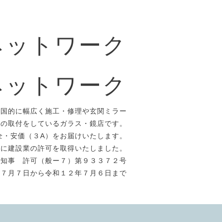
ネットワーク
ネットワーク
全国的に幅広く施工・修理や玄関ミラー
）の取付をしているガラス・鏡店です。
全・安価（３A）をお届けいたします。
年に建設業の許可を取得いたしました。
県知事 許可（般ー７）第９３３７２号
年７月７日から令和１２年７月６日まで