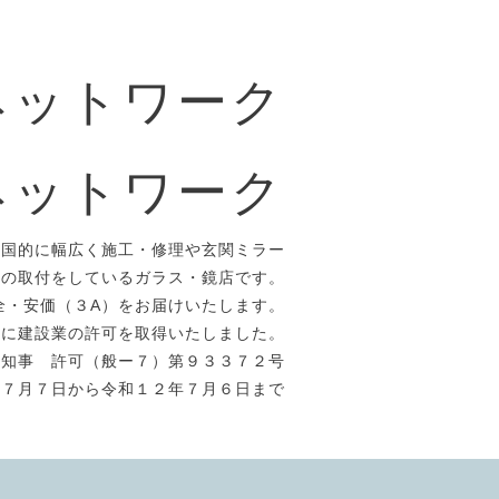
ネットワーク
ネットワーク
全国的に幅広く施工・修理や玄関ミラー
）の取付をしているガラス・鏡店です。
全・安価（３A）をお届けいたします。
年に建設業の許可を取得いたしました。
県知事 許可（般ー７）第９３３７２号
年７月７日から令和１２年７月６日まで