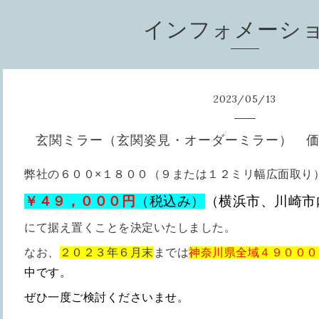
インフォメーシ
2023
/
05
/
13
玄関ミラー（玄関姿見・オーダーミラー） 
弊社の６００×１８００（９または１２ミリ幅広面取り
￥４９，０００円
（税込み）
（横浜市、川崎市
にて据え置くことを決定いたしました。
なお、
２０２３年６月末
までは
神奈川県全域４９０００
中です。
ぜひ一度ご検討くださいませ。