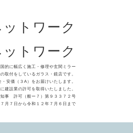
ネットワーク
ネットワーク
全国的に幅広く施工・修理や玄関ミラー
）の取付をしているガラス・鏡店です。
全・安価（３A）をお届けいたします。
年に建設業の許可を取得いたしました。
県知事 許可（般ー７）第９３３７２号
年７月７日から令和１２年７月６日まで